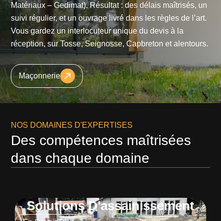
Matériaux – Gedimat). Résultat : des délais maîtrisés, un
suivi régulier, et un ouvrage livré dans les règles de l’art.
Vous gardez un interlocuteur unique du devis à la
réception, sur Tosse, Seignosse, Capbreton et alentours.
Maçonnerie
NOS DOMAINES D'EXPERTISES
Des compétences maîtrisées
dans chaque domaine
Solutions D'assainissement