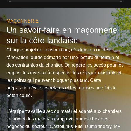
MAÇONNERIE
Un savoir-faire en maçonnerie
sur la côte landaise
Chaque projet de construction, d’extension ou de
rénovation lourde démarre par une lecture du terrain et
des contraintes du chantier. On repère les accès pour les
engins, les niveaux à respecter, les réseaux existants et
les points qui peuvent bloquer plus tard. Cette
préparation évite les retards et les reprises une fois le
béton coulé.
L’équipe travaille avec du matériel adapté aux chantiers
locaux et des matériaux approvisionnés chez des
négoces du secteur (Castellini & Fils, Dumartheray, M+