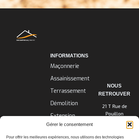
INFORMATIONS
Maçonnerie
Assainissement
NOUS
Terrassement
RETROUVER
Démolition
21 T Rue de
Pouillon
Extension
Maison
06 42 69 04 47
Gérer le consentement
Construction
Contactez-nous
Pour offrir les meilleures expériences, nous utilisons des technologies