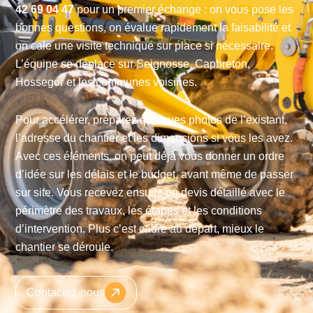
42 69 04 47
pour un premier échange : on vous pose les
bonnes questions, on évalue rapidement la faisabilité et
on cale une visite technique sur place si nécessaire.
L’équipe se déplace sur Seignosse, Capbreton,
Hossegor et les communes voisines.
Pour accélérer, préparez quelques photos de l’existant,
l’adresse du chantier et les dimensions si vous les avez.
Avec ces éléments, on peut déjà vous donner un ordre
d’idée sur les délais et le budget, avant même de passer
sur site. Vous recevez ensuite un devis détaillé avec le
périmètre des travaux, les étapes et les conditions
d’intervention. Plus c’est cadré au départ, mieux le
chantier se déroule.
Contactez-nous