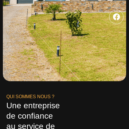
F
a
c
e
b
o
o
k
QUI SOMMES NOUS ?
Une entreprise
de confiance
au service de